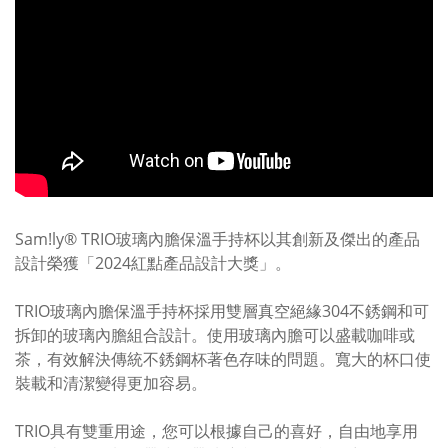
Sam!ly® TRIO玻璃內膽保溫手持杯以其創新及傑出的產品
設計榮獲「2024紅點產品設計大獎」。
TRIO玻璃內膽保溫手持杯採用雙層真空絕緣304不銹鋼和可
拆卸的玻璃內膽組合設計。使用玻璃內膽可以盛載咖啡或
茶，有效解決傳統不銹鋼杯著色存味的問題。寬大的杯口使
裝載和清潔變得更加容易。
TRIO具有雙重用途，您可以根據自己的喜好，自由地享用