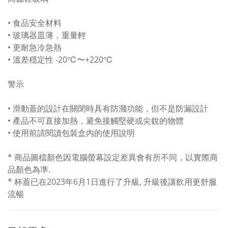
• 食品安全材料
• 玻璃器皿薄，重量輕
• 更耐急冷急熱
• 溫差穩定性 -20℃〜+220℃
警示
• 滑動蓋的設計在關閉時具有防濺功能，但不是防漏設計
• 產品不可直接加熱，避免接觸堅硬或尖銳的物體
• 使用前請閱讀包裝盒內的使用說明
* 商品圖檔顏色因電腦螢幕設定差異會有所不同，以實際商
品顏色為準.
* 杯蓋已在2023年6月1日進行了升級, 升級後讓飲用更舒服
流暢