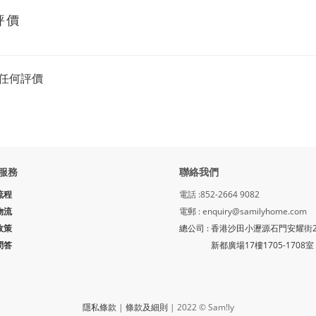
評價
任何評價
服務
聯絡我們
流程
電話 :852-2664 9082
物流
電郵 : enquiry@samilyhome.com
政策
總公司 : 香港沙田小瀝源石門安耀街
問答
新都廣場17樓1705-1708室
隱私條款
|
條款及細則
| 2022 © Sam!ly