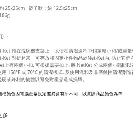
 25x25cm 籃子狀：約 12.5x25cm
86g
用 ：
 Net-Ket 扣在洗碗機支架上，以便在清潔過程中鎖定較小和/或重
Net-Ket 對折起來，可存放和固定小件物品於Net-Ket內, 防
t-Ket上有兩個小扣, 可根據需要扣上, 將 NetKet 分成兩個小
使用 158°F 或 70°C 的清潔模式, 及使用溫和及非磨蝕性清潔劑
離堅硬或鋒利的物體以避免對產品造成損壞。
圖檔顏色因電腦螢幕設定差異會有所不同，以實際商品顏色為準.
更多