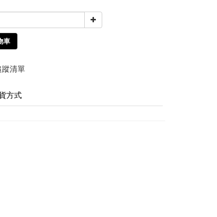
物車
追蹤清單
貨方式