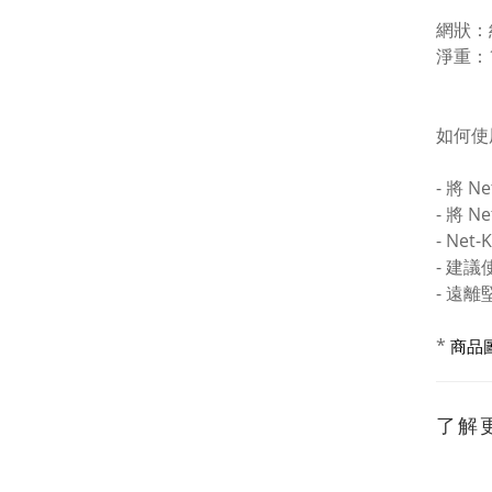
網狀：約
淨重：1
如何使
- 將
- 將 
- Ne
- 建議
- 遠
*
商品
了解