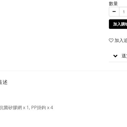
數量
加入購
加入
送
描述
：
菌矽膠網 x 1, PP掛鉤 x 4