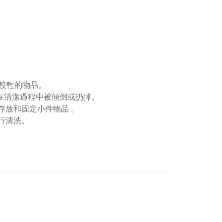
量較輕的物品。
止它們在清潔過程中被傾倒或扔掉。
隔間以存放和固定小件物品 。
進行清洗。