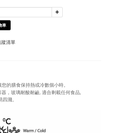
物車
追蹤清單
讓您的膳食保持熱或冷數個小時。
器，玻璃耐酸耐鹼, 適合剩載任何食品,
不易四濺。