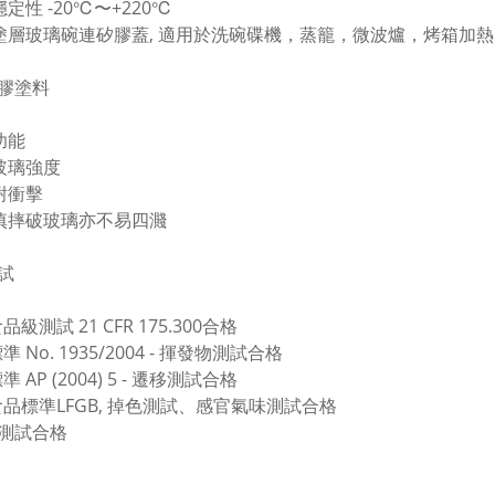
穩定性 -20℃〜+220℃
膠塗層玻璃碗連矽膠蓋, 適用於洗碗碟機，蒸籠，微波爐，烤箱加熱
膠塗料
功能
高玻璃強度
高耐衝擊
不慎摔破玻璃亦不易四濺
試
品級測試 21 CFR 175.300合格
準 No. 1935/2004 - 揮發物測試合格
準 AP (2004) 5 - 遷移測試合格
食品標準LFGB, 掉色測試、感官氣味測試合格
A測試合格