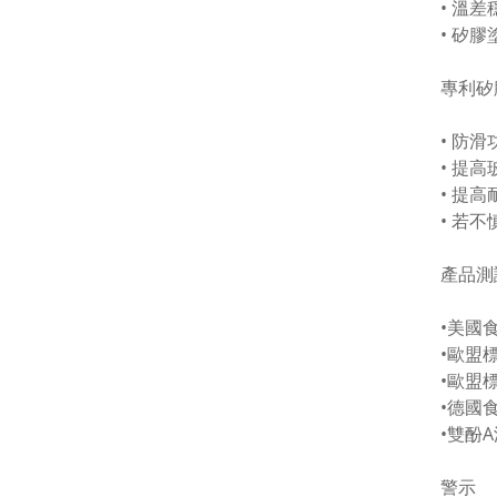
• 溫差
• 矽
專利矽
• 防滑
• 提
• 提
• 若
產品測
•美國食
•歐盟標
•歐盟標
•德國
•雙酚
警示