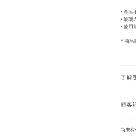
• 產
• 玻
• 使
* 商
了解
顧客
尚未有