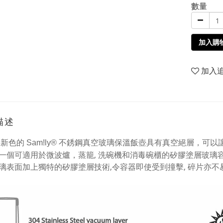
數量
加入購
加入
描述
0年新色的
不銹鋼真空玻璃保溫飯壺具有真空絕層，
可以
Sam!ly®
一個可適用於微波爐，蒸籠, 洗碗機和消毒碗櫃的
矽膠塗層玻璃容
璃表面加上獨特的矽膠塗層技術,
令容器即使受到撞擊, 碎片亦