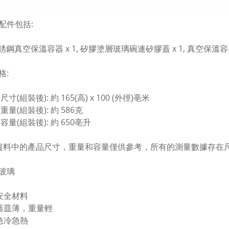
配件包括:
不銹鋼真空保溫容器 x 1, 矽膠塗層玻璃碗連矽膠蓋 x 1, 真空保溫容
格:
寸(組裝後): 約 165(高) x 100 (外徑)亳米
重量(組裝後): 約 586克
容量(組裝後): 約 650亳升
資料中的產品尺寸，重量和容量僅供參考，所有的測量數據存在
玻璃
品安全材料
璃器皿薄，重量輕
耐急冷急熱