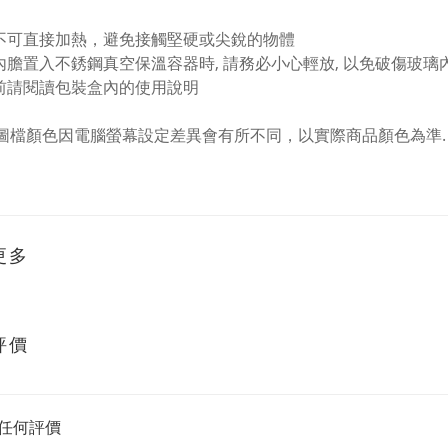
品不可直接加熱，避免接觸堅硬或尖銳的物體
璃內膽置入不銹鋼真空保溫容器時, 請務必小心輕放, 以免破傷玻璃內
用前請閱讀包裝盒內的使用說明
品圖檔顏色因電腦螢幕設定差異會有所不同，以實際商品顏色為準.
更多
評價
任何評價