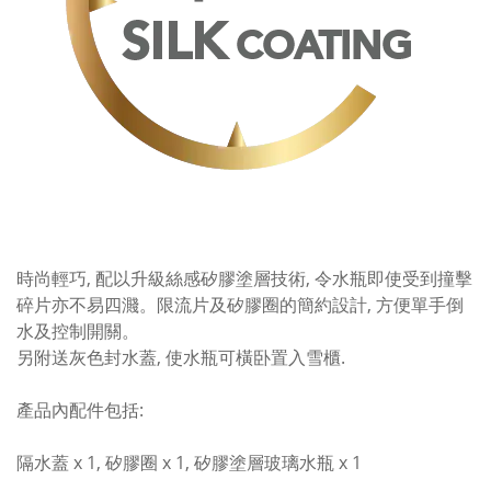
時尚輕巧, 配以升級絲感矽膠塗層技術, 令水瓶即使受到撞擊
碎片亦不易四濺。限流片及矽膠圈的簡約設計, 方便單手倒
水及控制開關。
另附送灰色封水蓋, 使水瓶可橫卧置入雪櫃.
產品內配件包括:
隔水蓋 x 1, 矽膠圈 x 1, 矽膠塗層玻璃水瓶 x 1